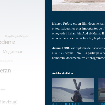
Hisham Palace
est un film documentaire
et touristiques les plus importantes de l
omeyyade Hisham bin Abd al-Malik. Il c
monde dans la ville de Jéricho, la plus a
Azzam ABDO
est diplômé de l’académie
à la PBC depuis 1994. Il a participé à d
nombreux documentaires et programmes 
Articles similaires
AU FIL DE L’EAU
JUM