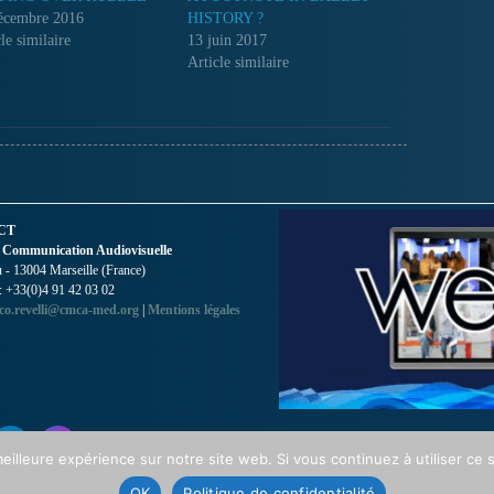
écembre 2016
HISTORY ?
le similaire
13 juin 2017
Article similaire
CT
 Communication Audiovisuelle
- 13004 Marseille (France)
 : +33(0)4 91 42 03 02
co.revelli@cmca-med.org
|
Mentions légales
eilleure expérience sur notre site web. Si vous continuez à utiliser ce
OK
Politique de confidentialité