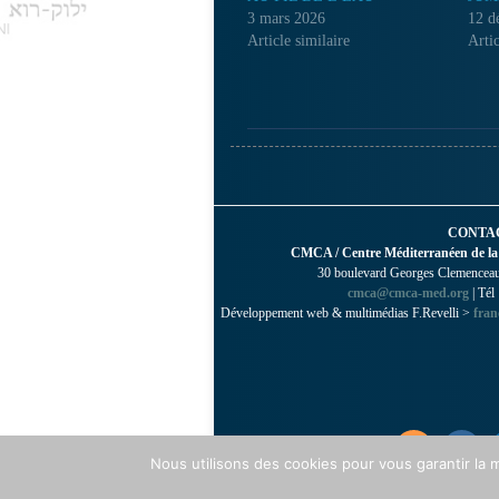
3 mars 2026
12 d
Article similaire
Artic
CONTA
CMCA / Centre Méditerranéen de la
30 boulevard Georges Clemenceau 
cmca@cmca-med.org
| Tél
Développement web & multimédias F.Revelli >
fran
Nous utilisons des cookies pour vous garantir la m