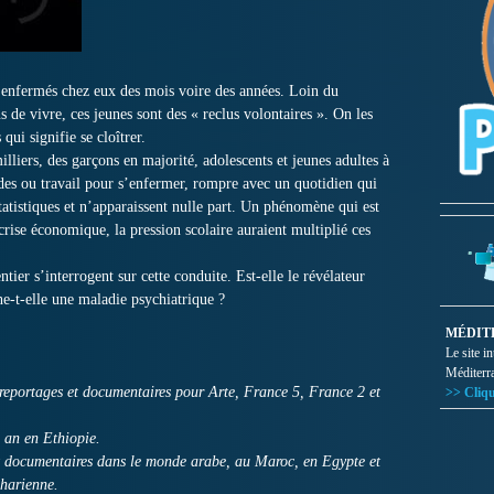
nt enfermés chez eux des mois voire des années. Loin du
de vivre, ces jeunes sont des « reclus volontaires ». On les
ui signifie se cloîtrer.
illiers, des garçons en majorité, adolescents et jeunes adultes à
udes ou travail pour s’enfermer, rompre avec un quotidien qui
statistiques et n’apparaissent nulle part. Un phénomène qui est
crise économique, la pression scolaire auraient multiplié ces
ier s’interrogent sur cette conduite. Est-elle le révélateur
e-t-elle une maladie psychiatrique ?
MÉDIT
Le site i
Méditerr
 reportages et documentaires pour Arte, France 5, France 2 et
>> Cliqu
n an en Ethiopie.
et documentaires dans le monde arabe, au Maroc, en Egypte et
aharienne.