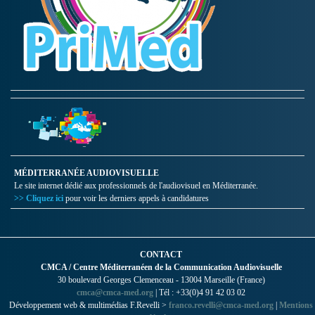
MÉDITERRANÉE AUDIOVISUELLE
Le site internet dédié aux professionnels de l'audiovisuel en Méditerranée.
>> Cliquez ici
pour voir les derniers appels à candidatures
CONTACT
CMCA / Centre Méditerranéen de la Communication Audiovisuelle
30 boulevard Georges Clemenceau - 13004 Marseille (France)
cmca@cmca-med.org
| Tél : +33(0)4 91 42 03 02
Développement web & multimédias F.Revelli >
franco.revelli@cmca-med.org
|
Mentions