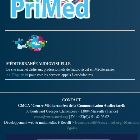
MÉDITERRANÉE AUDIOVISUELLE
Le site internet dédié aux professionnels de l'audiovisuel en Méditerranée.
>> Cliquez ici
pour voir les derniers appels à candidatures
CONTACT
CMCA / Centre Méditerranéen de la Communication Audiovisuelle
30 boulevard Georges Clemenceau - 13004 Marseille (France)
cmca@cmca-med.org
| Tél : +33(0)4 91 42 03 02
Développement web & multimédias F.Revelli >
franco.revelli@cmca-med.org
|
Mentions
légales