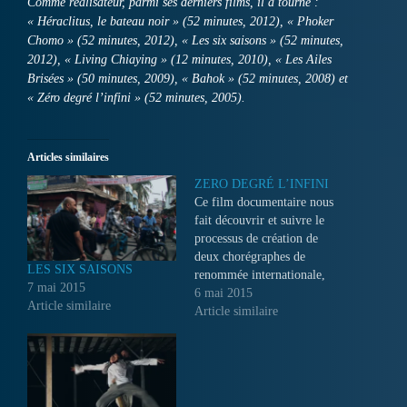
Comme réalisateur, parmi ses derniers films, il a tourné :
« Héraclitus, le bateau noir » (52 minutes, 2012), « Phoker
Chomo » (52 minutes, 2012), « Les six saisons » (52 minutes,
2012), « Living Chiaying » (12 minutes, 2010), « Les Ailes
Brisées » (50 minutes, 2009), « Bahok » (52 minutes, 2008) et
« Zéro degré l’infini » (52 minutes, 2005).
Articles similaires
ZERO DEGRÉ L’INFINI
Ce film documentaire nous
fait découvrir et suivre le
processus de création de
deux chorégraphes de
LES SIX SAISONS
renommée internationale,
7 mai 2015
Sidi Larbi Cherkaoui et
6 mai 2015
Article similaire
Akram Khan, leur contact,
Article similaire
leur origine, leur sensibilité,
leur envie de créer ensemble
un spectacle intitulé « 0° »,
pour le Théâtre Sadler’s
Wells à Londres...