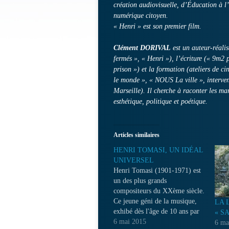
création audiovisuelle, d’Éducation à 
numérique citoyen.
« Henri » est son premier film.
Clément DORIVAL
est un auteur-réalis
fermés », « Henri »), l’écriture (« 9m
prison ») et la formation (ateliers de 
le monde », « NOUS La ville », interve
Marseille). Il cherche à raconter les ma
esthétique, politique et poétique.
Articles similaires
HENRI TOMASI, UN IDÉAL
UNIVERSEL
Henri Tomasi (1901-1971) est
un des plus grands
compositeurs du XXème siècle.
Ce jeune géni de la musique,
LA 
exhibé dès l'âge de 10 ans par
« S
son père, facteur à Marseille,
6 mai 2015
6 ma