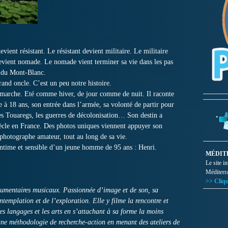
ient résistant. Le résistant devient militaire. Le militaire
vient nomade. Le nomade vient terminer sa vie dans les pas
d du Mont-Blanc.
rand oncle. C’est un peu notre histoire.
i marche. Eté comme hiver, de jour comme de nuit. Il raconte
e à 18 ans, son entrée dans l’armée, sa volonté de partir pour
les Touaregs, les guerres de décolonisation… Son destin a
ècle en France. Des photos uniques viennent appuyer son
en photographe amateur, tout au long de sa vie.
 intime et sensible d’un jeune homme de 95 ans : Henri.
MÉDIT
Le site i
Méditerr
>> Cliqu
cumentaires musicaux. Passionnée d’image et de son, sa
templation et de l’exploration. Elle y filme la rencontre et
 les langages et les arts en s’attachant à sa forme la moins
une méthodologie de recherche-action en menant des ateliers de