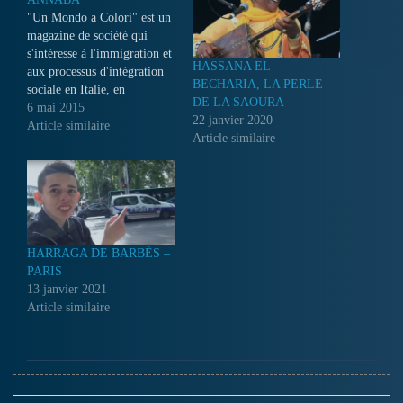
"Un Mondo a Colori" est un
magazine de socièté qui
s'intéresse à l'immigration et
HASSANA EL
aux processus d'intégration
BECHARIA, LA PERLE
sociale en Italie, en
DE LA SAOURA
proposant des reportages sur
6 mai 2015
22 janvier 2020
la réalité multiéthnique et
Article similaire
Article similaire
l'insertion des immigrés dans
la cité. Il propose également
des reportages sur les
cultures et les modes de vie
à travers…
HARRAGA DE BARBÈS –
PARIS
13 janvier 2021
Article similaire