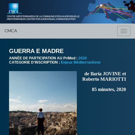
CMCA
Toggl
navig
GUERRA E MADRE
ANNÈE DE PARTICIPATION AU PriMed :
2020
CATEGORIE D'INSCRIPTION :
Enjeux Méditerranéens
de Ilaria JOVINE et
Roberto MARIOTTI
85 minutes, 2020