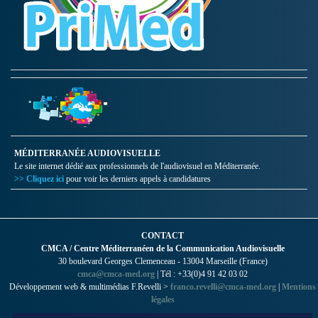
MÉDITERRANÉE AUDIOVISUELLE
Le site internet dédié aux professionnels de l'audiovisuel en Méditerranée.
>> Cliquez ici
pour voir les derniers appels à candidatures
CONTACT
CMCA / Centre Méditerranéen de la Communication Audiovisuelle
30 boulevard Georges Clemenceau - 13004 Marseille (France)
cmca@cmca-med.org
| Tél : +33(0)4 91 42 03 02
Développement web & multimédias F.Revelli >
franco.revelli@cmca-med.org
|
Mentions
légales