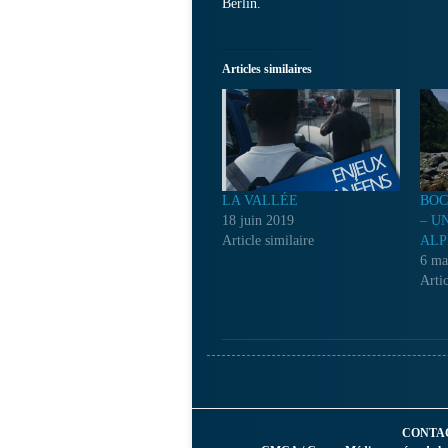
Berlin.
Articles similaires
LA VALLÉE
BOC
18 juin 2019
– U
Article similaire
ALP
6 ma
Artic
CONTA