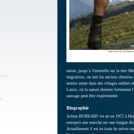
suisse, jusqu’à Vintimille sur la mer M
migrations, on suit les anciens chemins 
sentier mène dans des villages oubliés e
Lanzo, où la nature domine fortement l’
sauvage peut être expérimenté.
Biographie
Achim BURKART est né en 1972 à Heilbr
entrepris une marche sur une longue dist
Actuellement il est en train de suivre 