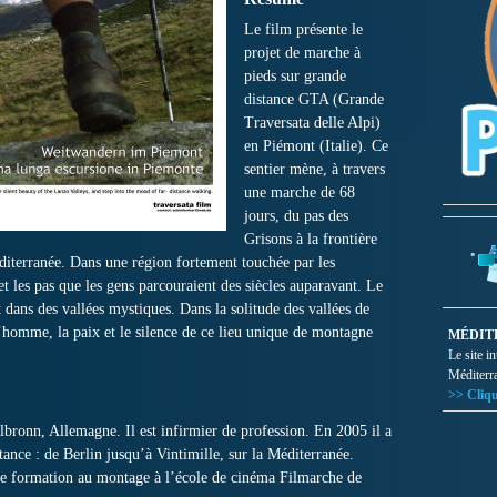
Le film présente le
projet de marche à
pieds sur grande
distance GTA (Grande
Traversata delle Alpi)
en Piémont (Italie). Ce
sentier mène, à travers
une marche de 68
jours, du pas des
Grisons à la frontière
éditerranée. Dans une région fortement touchée par les
et les pas que les gens parcouraient des siècles auparavant. Le
t dans des vallées mystiques. Dans la solitude des vallées de
homme, la paix et le silence de ce lieu unique de montagne
MÉDIT
Le site i
Méditerr
>> Cliqu
onn, Allemagne. Il est infirmier de profession. En 2005 il a
ance : de Berlin jusqu’à Vintimille, sur la Méditerranée.
une formation au montage à l’école de cinéma Filmarche de