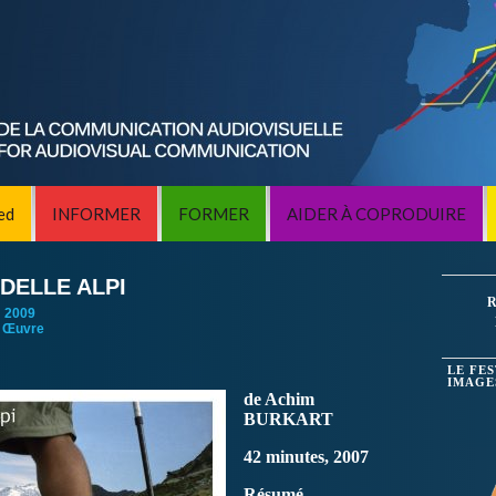
ed
INFORMER
FORMER
AIDER À COPRODUIRE
DELLE ALPI
R
:
2009
 Œuvre
LE FE
IMAGE
de Achim
BURKART
42 minutes, 2007
Résumé