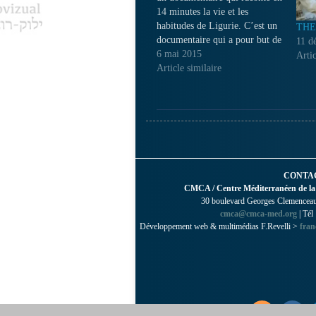
14 minutes la vie et les
habitudes de Ligurie. C’est un
THE
documentaire qui a pour but de
11 d
promouvoir le tourisme chinois
6 mai 2015
Artic
en Ligurie et qui sera présenté
Article similaire
à l’occasion de la mission de la
Région de Ligurie en…
CONTA
CMCA / Centre Méditerranéen de la
30 boulevard Georges Clemenceau 
cmca@cmca-med.org
| Tél
Développement web & multimédias F.Revelli >
fran