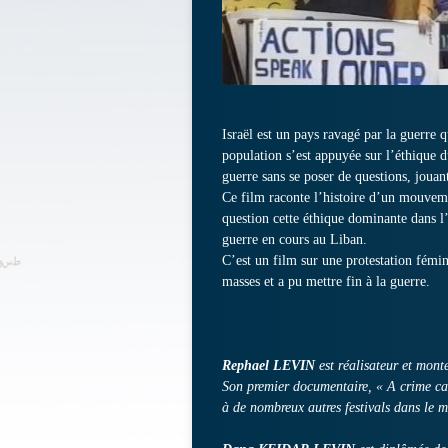
Israël est un pays ravagé par la guerre qu
population s’est appuyée sur l’éthique d
guerre sans se poser de questions, jouant
Ce film raconte l’histoire d’un mouveme
question cette éthique dominante dans l’h
guerre en cours au Liban.
C’est un film sur une protestation fémi
masses et a pu mettre fin à la guerre.
Rephael LEVIN
est réalisateur et monte
Son premier documentaire, « A crime cal
à de nombreux autres festivals dans le 