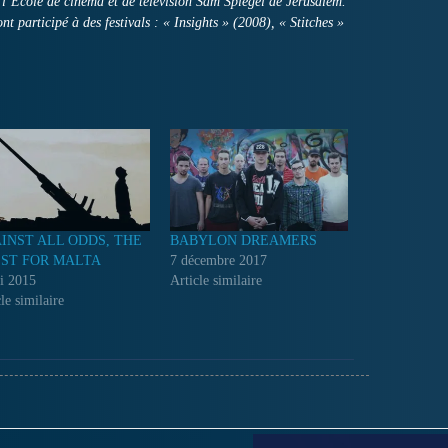
l’Ecole de cinéma et de télévision Sam Spiegel de Jérusalem.
nt participé à des festivals : « Insights » (2008), « Stitches »
INST ALL ODDS, THE
BABYLON DREAMERS
ST FOR MALTA
7 décembre 2017
i 2015
Article similaire
le similaire