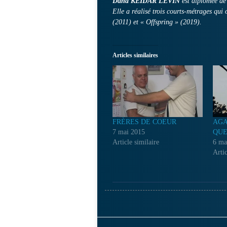
Dana KEIDAR LEVIN
est diplômée de 
Elle a réalisé trois courts-métrages qui o
(2011) et « Offspring » (2019).
Articles similaires
FRÈRES DE COEUR
AGA
7 mai 2015
QUE
Article similaire
6 ma
Artic