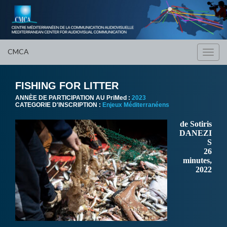
CMCA
Toggl
navig
FISHING FOR LITTER
ANNÈE DE PARTICIPATION AU PriMed :
2023
CATEGORIE D'INSCRIPTION :
Enjeux Méditerranéens
de Sotiris
DANEZI
S
26
minutes,
2022