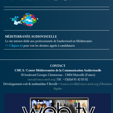
MÉDITERRANÉE AUDIOVISUELLE
Le site internet dédié aux professionnels de l'audiovisuel en Méditerranée.
>> Cliquez ici
pour voir les derniers appels à candidatures
CONTACT
CMCA / Centre Méditerranéen de la Communication Audiovisuelle
30 boulevard Georges Clemenceau - 13004 Marseille (France)
cmca@cmca-med.org
| Tél : +33(0)4 91 42 03 02
Développement web & multimédias F.Revelli >
franco.revelli@cmca-med.org
|
Mentions
légales