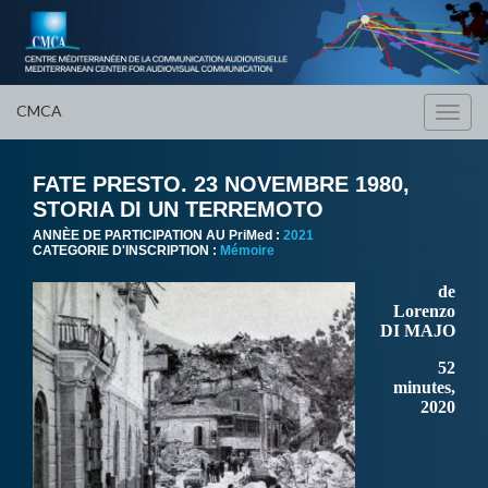
CMCA
Toggl
navig
FATE PRESTO. 23 NOVEMBRE 1980,
STORIA DI UN TERREMOTO
ANNÈE DE PARTICIPATION AU PriMed :
2021
CATEGORIE D'INSCRIPTION :
Mémoire
de
Lorenzo
DI MAJO
52
minutes,
2020