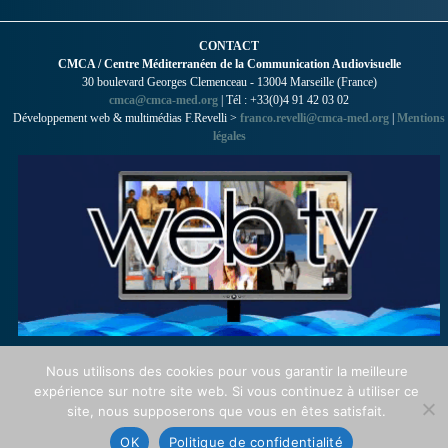
CONTACT
CMCA / Centre Méditerranéen de la Communication Audiovisuelle
30 boulevard Georges Clemenceau - 13004 Marseille (France)
cmca@cmca-med.org
| Tél : +33(0)4 91 42 03 02
Développement web & multimédias F.Revelli >
franco.revelli@cmca-med.org
|
Mentions
légales
Nous utilisons des cookies pour vous garantir la meilleure
expérience sur notre site web. Si vous continuez à utiliser ce
site, nous supposerons que vous en êtes satisfait.
OK
Politique de confidentialité