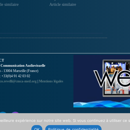
le similaire
Article similaire
CT
 Communication Audiovisuelle
- 13004 Marseille (France)
 : +33(0)4 91 42 03 02
co.revelli@cmca-med.org
|
Mentions légales
eilleure expérience sur notre site web. Si vous continuez à utiliser ce
OK
Politique de confidentialité