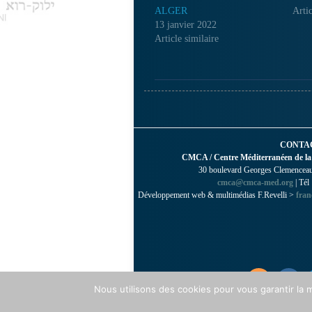
ALGER
Artic
13 janvier 2022
Article similaire
CONTA
CMCA / Centre Méditerranéen de la
30 boulevard Georges Clemenceau 
cmca@cmca-med.org
| Tél
Développement web & multimédias F.Revelli >
fran
Nous utilisons des cookies pour vous garantir la m