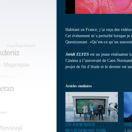
Habitant en France, j’ai reçu des vidéo
Cet événement m’a perturbé lorsque je
Questionnant »Qu’est-ce qu’un souvenir 
Jeridi ELYES
est un jeune réalisateur 
Cinéma à l’université de Caen Normandie
projet de fin d’étude et le dernier est 
Articles similaires
UN JOUR NOUS
THE
REVIENDRONS VOIR
3 dé