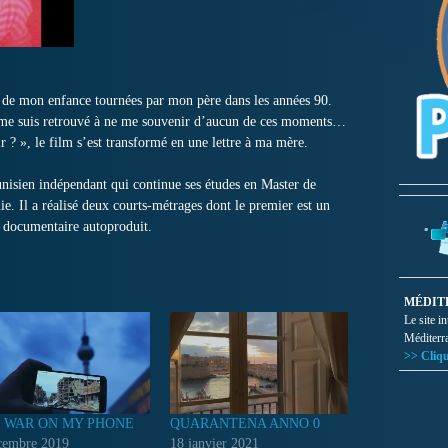
s de mon enfance tournées par mon père dans les années 90.
 me suis retrouvé à ne me souvenir d’aucun de ces moments…
? », le film s’est transformé en une lettre à ma mère.
tunisien indépendant qui continue ses études en Master de
. Il a réalisé deux courts-métrages dont le premier est un
un documentaire autoproduit.
MÉDIT
Le site i
Méditerr
>> Cliqu
 WAR ON MY PHONE
QUARANTENA ANNO 0
cembre 2019
18 janvier 2021