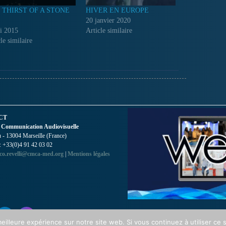
 THIRST OF A STONE
HIVER EN EUROPE
20 janvier 2020
i 2015
Article similaire
le similaire
CT
 Communication Audiovisuelle
- 13004 Marseille (France)
 : +33(0)4 91 42 03 02
co.revelli@cmca-med.org
|
Mentions légales
eilleure expérience sur notre site web. Si vous continuez à utiliser ce