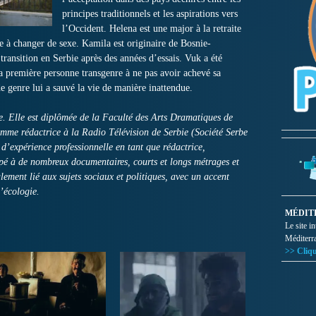
principes traditionnels et les aspirations vers
l’Occident. Helena est une major à la retraite
ie à changer de sexe. Kamila est originaire de Bosnie-
 transition en Serbie après des années d’essais. Vuk a été
a première personne transgenre à ne pas avoir achevé sa
de genre lui a sauvé la vie de manière inattendue.
e. Elle est diplômée de la Faculté des Arts Dramatiques de
omme rédactrice à la Radio Télévision de Serbie (Société Serbe
d’expérience professionnelle en tant que rédactrice,
icipé à de nombreux documentaires, courts et longs métrages et
palement lié aux sujets sociaux et politiques, avec un accent
l’écologie.
MÉDIT
Le site i
Méditerr
>> Cliqu