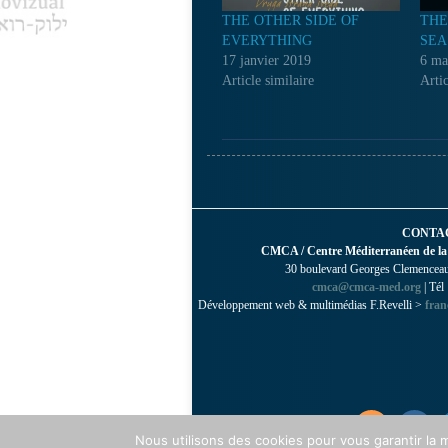
THE OTHER SIDE OF
THE
EVERYTHING
SEA
17 janvier 2019
6 ma
Article similaire
Artic
CONTA
CMCA / Centre Méditerranéen de la
30 boulevard Georges Clemenceau 
cmca@cmca-med.org
| Tél
Développement web & multimédias F.Revelli >
fran
Nous utilisons des cookies pour vous garantir la m