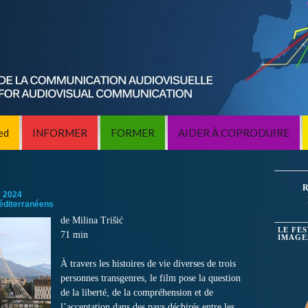
ed
INFORMER
FORMER
AIDER À COPRODUIRE
R
:
2024
éditerranéens
de Milina Trišić
LE FE
71 min
IMAGE
À travers les histoires de vie diverses de trois
personnes transgenres, le film pose la question
de la liberté, de la compréhension et de
l’acceptation dans des pays déchirés entre les