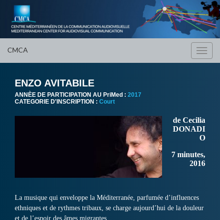
CMCA
Toggl
navig
ENZO AVITABILE
ANNÈE DE PARTICIPATION AU PriMed :
2017
CATEGORIE D'INSCRIPTION :
Court
de Cecilia
DONADI
O
7 minutes,
2016
La musique qui enveloppe la Méditerranée, parfumée d’influences
ethniques et de rythmes tribaux, se charge aujourd’hui de la douleur
et de l’espoir des âmes migrantes.