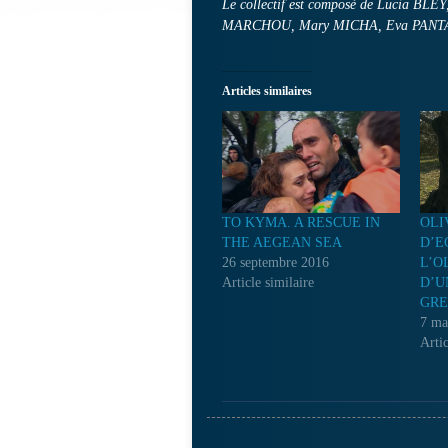
Le collectif est composé de Lucia B
MARCHOU, Mary MICHA, Eva PANTAZ
Articles similaires
TO KYMA. A RESCUE IN
OLI
THE AEGEAN SEA
D’E
26 septembre 2016
L’O
Article similaire
D’U
GRE
7 ma
Artic