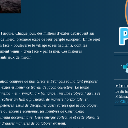
 Turquie. Chaque jour, des milliers d’exilés débarquent sur
 de Kleio, première étape de leur périple européen. Entre rejet
n face » bouleverse le village et ses habitants, dont les
ement venus « d’en face » par la mer. Ces histoires
nants jeux de miroir.
isation composé de huit Grecs et Français souhaitant proposer
MÉDIT
 exilés et mener ce travail de façon collective. Le terme
Le site i
nema » et « symakhia » (alliance), résume l’objectif qu’ils se
Méditerr
e réaliser un film à plusieurs, de manière horizontale, en
>> Cliqu
étences. Issus de disciplines aussi variées que la sociologie,
oire ou encore l’économie, les membres de Cinemakhia
néma documentaire. Cette énergie collective et cette pluralité
 d’autres manières de collaborer existent.