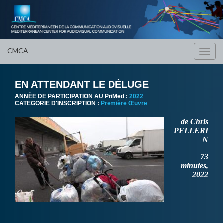
CMCA
Toggl
navig
EN ATTENDANT LE DÉLUGE
ANNÈE DE PARTICIPATION AU PriMed :
2022
CATEGORIE D'INSCRIPTION :
Première Œuvre
de Chris
PELLERI
N
73
minutes,
2022