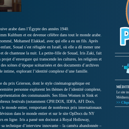
juive arabe dans l’Égypte des années 1940.
’Umm Kulthum et est devenue célèbre dans tout le monde arabe.
nommé, Mohamed Elakkad, avec qui elle a eu un fils. Après
nfant, Souad s’est réfugiée en Israël, où elle a dû mener une
 de chanteuse la nuit. La petite-fille de Souad, Iris Zaki, fait
 projet d’envergure qui transcende les cultures, les religions et
 des scènes d’époque scénarisées et des documents d’archives
le intime, explorant l’identité complexe d’une famille.
ate du prix Grierson, dont le style cinématographique est
MÉDIT
 première personne explorent les thèmes de l’identité complexe,
Le site i
a représentation des communautés. Ses films Women in Sink et
Méditerr
nombreux festivals (notamment CPH:DOX, IDFA, AFI Docs,
>> Cliqu
s le monde entier, remportant de nombreux prix internationaux
 télévision dans le monde entier et sur le site OpDocs du NY
urs en ligne. Iris a passé son doctorat à Royal Holloway,
é sa technique d’interview innovante – la caméra abandonnée –