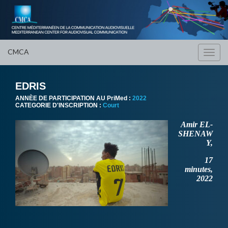
CMCA
Toggl
navig
EDRIS
ANNÈE DE PARTICIPATION AU PriMed :
2022
CATEGORIE D'INSCRIPTION :
Court
Amir EL-
SHENAW
Y,
17
minutes,
2022