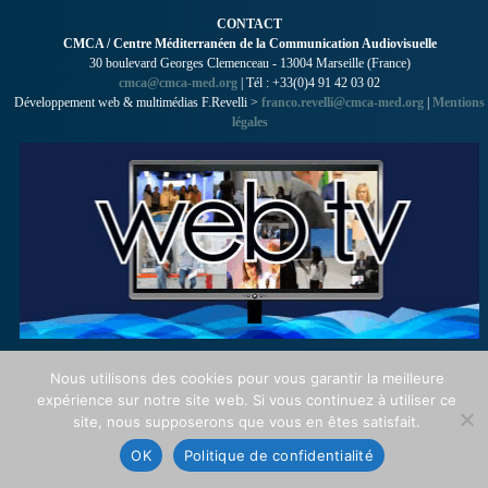
CONTACT
CMCA / Centre Méditerranéen de la Communication Audiovisuelle
30 boulevard Georges Clemenceau - 13004 Marseille (France)
cmca@cmca-med.org
| Tél : +33(0)4 91 42 03 02
Développement web & multimédias F.Revelli >
franco.revelli@cmca-med.org
|
Mentions
légales
Nous utilisons des cookies pour vous garantir la meilleure
expérience sur notre site web. Si vous continuez à utiliser ce
site, nous supposerons que vous en êtes satisfait.
OK
Politique de confidentialité