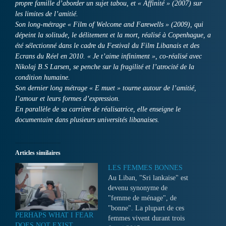
propre famille d’aborder un sujet tabou, et « Affinité » (2007) sur
les limites de l’amitié.
Son long-métrage « Film of Welcome and Farewells » (2009), qui
dépeint la solitude, le délitement et la mort, réalisé à Copenhague, a
été sélectionné dans le cadre du Festival du Film Libanais et des
Ecrans du Réel en 2010. « Je t’aime infiniment », co-réalisé avec
Nikolaj B.S Larsen, se penche sur la fragilité et l’atrocité de la
condition humaine.
Son dernier long métrage « E muet » tourne autour de l’amitié,
l’amour et leurs formes d’expression.
En parallèle de sa carrière de réalisatrice, elle enseigne le
documentaire dans plusieurs universités libanaises.
Articles similaires
LES FEMMES BONNES
Au Liban, "Sri lankaise" est
devenu synonyme de
"femme de ménage", de
"bonne". La plupart de ces
PERHAPS WHAT I FEAR
femmes vivent durant trois
DOES NOT EXIST