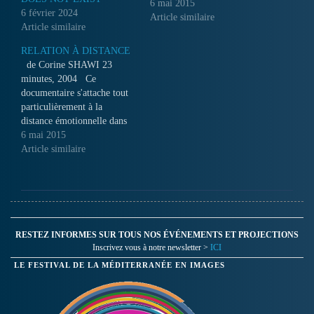
ans chez des familles qui les
6 mai 2015
6 février 2024
emploient. Doulika Perrera a
Article similaire
Article similaire
vécu six ans au sein de ma
famille. Il s'agit de son récit,
RELATION À DISTANCE
des allées et venues entre
de Corine SHAWI 23
le…
minutes, 2004 Ce
documentaire s'attache tout
particulièrement à la
distance émotionnelle dans
une relation durant une
6 mai 2015
période éphémère de
Article similaire
retrouvailles et de vie
commune. Ce sont les bribes
de la vie de l'autre que l'on
tente absolument de
récupérer... Mais peut-on
récupérer ce que…
RESTEZ INFORMES SUR TOUS NOS ÉVÉNEMENTS ET PROJECTIONS
Inscrivez vous à notre newsletter >
ICI
LE FESTIVAL DE LA MÉDITERRANÉE EN IMAGES