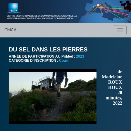
CMCA
Toggl
navig
DU SEL DANS LES PIERRES
ANNÈE DE PARTICIPATION AU PriMed :
2023
CATEGORIE D'INSCRIPTION :
Court
de
Madeleine
ROUX
ROUX
20
minutes,
2022