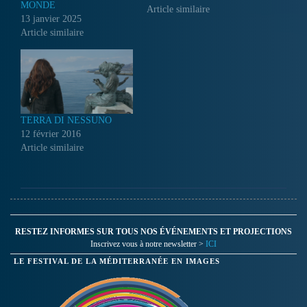
MONDE
s'interroge sur son pays, ses
Article similaire
13 janvier 2025
origines, sa foi… Qui sont à
Article similaire
l'origine les Berbères?
TERRA DI NESSUNO
12 février 2016
Article similaire
RESTEZ INFORMES SUR TOUS NOS ÉVÉNEMENTS ET PROJECTIONS
Inscrivez vous à notre newsletter >
ICI
LE FESTIVAL DE LA MÉDITERRANÉE EN IMAGES