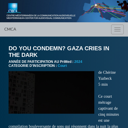
CMCA
Toggl
navig
DO YOU CONDEMN? GAZA CRIES IN
THE DARK
ANNÈE DE PARTICIPATION AU PriMed :
2024
CATEGORIE D'INSCRIPTION :
Court
de Chérine
Yazbeck
5 min
Ce court
métrage
captivant de
cinq minutes
est une
compilation bouleversante de sons qui résonnent dans la nuit la plus