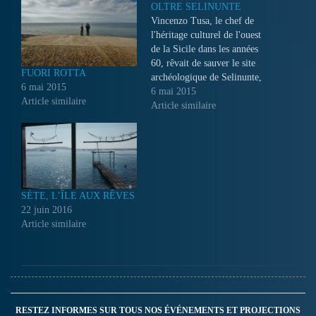
OLTRE SELINUNTE
Vincenzo Tusa, le chef de
l'héritage culturel de l'ouest
de la Sicile dans les années
60, rêvait de sauver le site
FUORI ROTTA
archéologique de Selinunte,
6 mai 2015
une ville grecque du 7ème
6 mai 2015
Article similaire
siècle avant J.C., un rêve
Article similaire
qu'il parvint à réaliser à
force de persévérance...
SÈTE, L’ÎLE AUX RÊVES
22 juin 2016
Article similaire
RESTEZ INFORMES SUR TOUS NOS ÉVÉNEMENTS ET PROJECTIONS