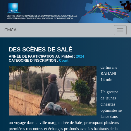
CMCA
Toggl
navig
DES SCÈNES DE SALÉ
ANNÈE DE PARTICIPATION AU PriMed :
2024
CATEGORIE D'INSCRIPTION :
Court
de Imrane
RAHANI
14 min
Un groupe
de jeunes
cinéastes
optimistes se
lance dans
un voyage dans la ville marginalisée de Salé, provoquant plusieurs
premières rencontres et échanges profonds avec les habitants de la