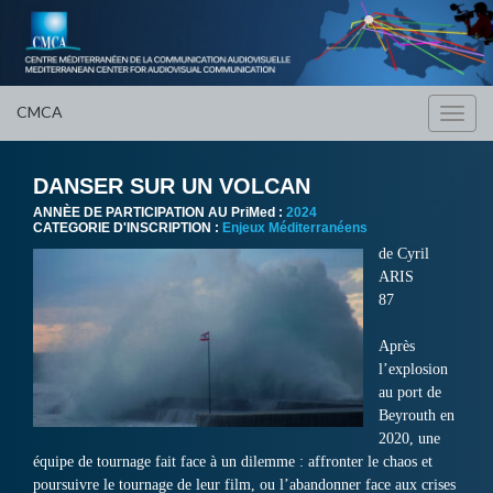
CMCA
Toggl
navig
DANSER SUR UN VOLCAN
ANNÈE DE PARTICIPATION AU PriMed :
2024
CATEGORIE D'INSCRIPTION :
Enjeux Méditerranéens
de Cyril
ARIS
87
Après
l’explosion
au port de
Beyrouth en
2020, une
équipe de tournage fait face à un dilemme : affronter le chaos et
poursuivre le tournage de leur film, ou l’abandonner face aux crises