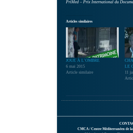
PriMed – Prix International du Docume
Articles similaires
JOUE À L’OMBRE
CHA
6 mai 2015
LE 
Article similaire
11 j
Artic
CONTA
CMCA / Centre Méditerranéen de la