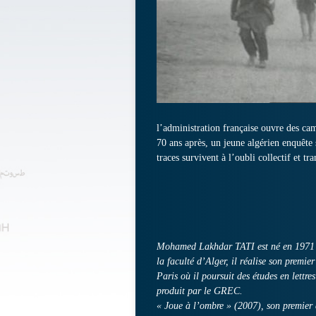
l’administration française ouvre des cam
70 ans après, un jeune algérien enquête
traces survivent à l’oubli collectif et t
Mohamed Lakhdar TATI est né en 1971 à 
la faculté d’Alger, il réalise son premi
Paris où il poursuit des études en lettre
produit par le GREC.
« Joue à l’ombre » (2007), son premier 