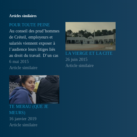
Articles similaires
POUR TOUTE PEINE
Au conseil des prud’hommes
de Créteil, employeurs et
salariés viennent exposer à
l’audience leurs litiges liés
LA VIERGE ET LA CITE
au droit du travail. D’un cas
26 juin 2015
à l’autre se racontent le
6 mai 2015
Article similaire
fonctionnement de
Article similaire
l’institution judiciaire, la
dureté du monde du travail,
les vicissitudes du langage.
TE MERAU (QUE JE
MEURS)
16 janvier 2019
Article similaire