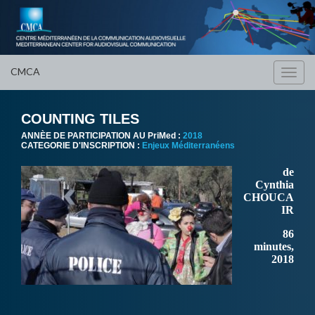
CMCA
Toggl
navig
COUNTING TILES
ANNÈE DE PARTICIPATION AU PriMed :
2018
CATEGORIE D'INSCRIPTION :
Enjeux Méditerranéens
de
Cynthia
CHOUCA
IR
86
minutes,
2018