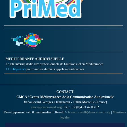
MÉDITERRANÉE AUDIOVISUELLE
Le site internet dédié aux professionnels de l'audiovisuel en Méditerranée.
>> Cliquez ici
pour voir les derniers appels à candidatures
CONTACT
CMCA / Centre Méditerranéen de la Communication Audiovisuelle
30 boulevard Georges Clemenceau - 13004 Marseille (France)
cmca@cmca-med.org
| Tél : +33(0)4 91 42 03 02
Développement web & multimédias F.Revelli >
franco.revelli@cmca-med.org
|
Mentions
légales