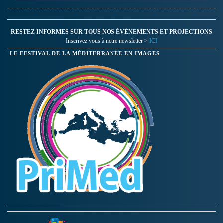
dédié à cet art. L’édition
2010 s’est distinguée par la
chorégraphie de Bouchra
Ouizguen…
RESTEZ INFORMES SUR TOUS NOS ÉVÉNEMENTS ET PROJECTIONS
Inscrivez vous à notre newsletter >
ICI
LE FESTIVAL DE LA MÉDITERRANÉE EN IMAGES