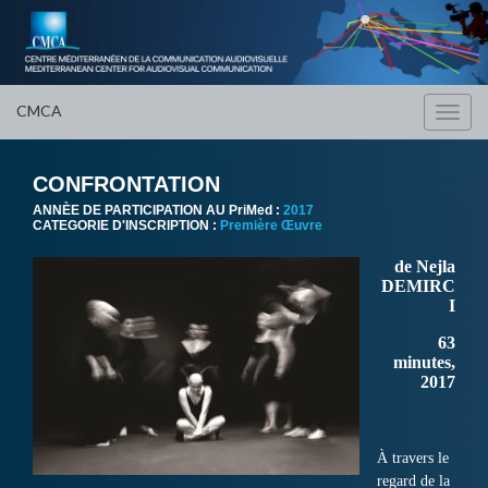
CMCA
Toggl
navig
CONFRONTATION
ANNÈE DE PARTICIPATION AU PriMed :
2017
CATEGORIE D'INSCRIPTION :
Première Œuvre
de Nejla
DEMIRC
I
63
minutes,
2017
À travers le
regard de la