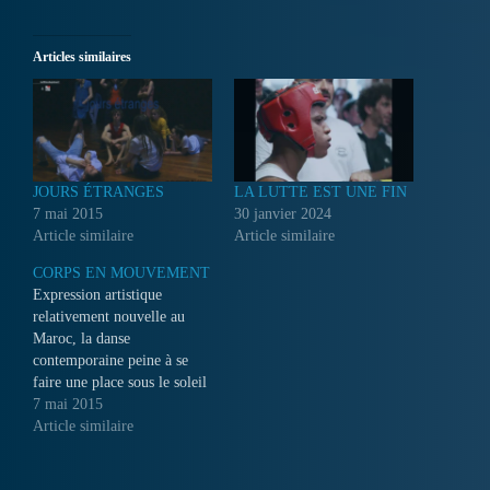
Articles similaires
JOURS ÉTRANGES
LA LUTTE EST UNE FIN
7 mai 2015
30 janvier 2024
Article similaire
Article similaire
CORPS EN MOUVEMENT
Expression artistique
relativement nouvelle au
Maroc, la danse
contemporaine peine à se
faire une place sous le soleil
du royaume. Des pionniers
7 mai 2015
ont relevé pourtant le défi et
Article similaire
créé en 2005 un festival
international à Marrakech