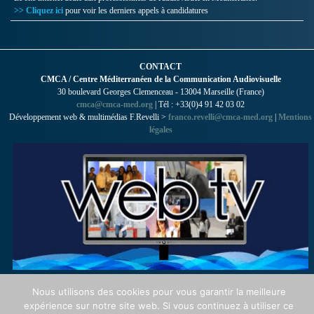
>> Cliquez ici
pour voir les derniers appels à candidatures
CONTACT
CMCA / Centre Méditerranéen de la Communication Audiovisuelle
30 boulevard Georges Clemenceau - 13004 Marseille (France)
cmca@cmca-med.org
| Tél : +33(0)4 91 42 03 02
Développement web & multimédias F.Revelli >
franco.revelli@cmca-med.org
|
Mentions
légales
Nous utilisons des cookies pour vous garantir la meilleure
expérience sur notre site web. Si vous continuez à utiliser ce