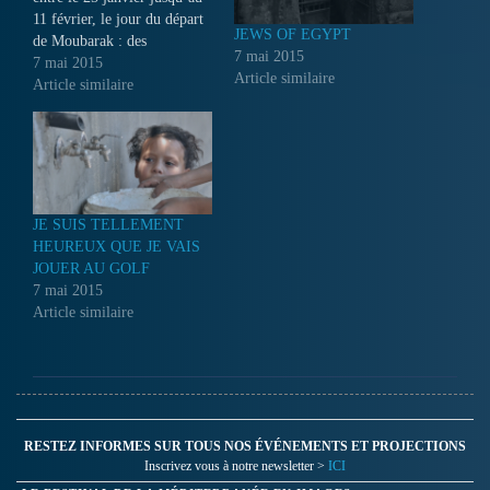
11 février, le jour du départ
JEWS OF EGYPT
de Moubarak : des
7 mai 2015
témoignages in situ de
7 mai 2015
Article similaire
personnes appartenant au
Article similaire
monde du cinéma, dont
l’attention s’est focalisée sur
le cinéma de la révolution...
JE SUIS TELLEMENT
HEUREUX QUE JE VAIS
JOUER AU GOLF
7 mai 2015
Article similaire
RESTEZ INFORMES SUR TOUS NOS ÉVÉNEMENTS ET PROJECTIONS
Inscrivez vous à notre newsletter >
ICI