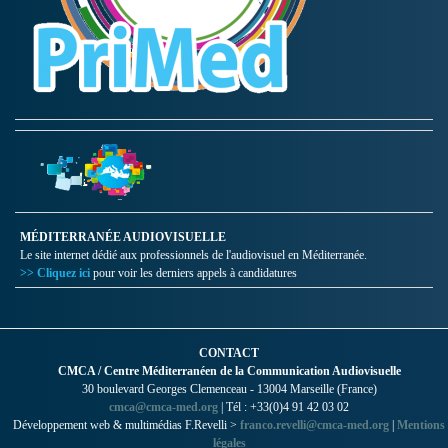
MÉDITERRANÉE AUDIOVISUELLE
Le site internet dédié aux professionnels de l'audiovisuel en Méditerranée.
>> Cliquez ici
pour voir les derniers appels à candidatures
CONTACT
CMCA / Centre Méditerranéen de la Communication Audiovisuelle
30 boulevard Georges Clemenceau - 13004 Marseille (France)
cmca@cmca-med.org
| Tél : +33(0)4 91 42 03 02
Développement web & multimédias F.Revelli >
franco.revelli@cmca-med.org
|
Mentions
légales