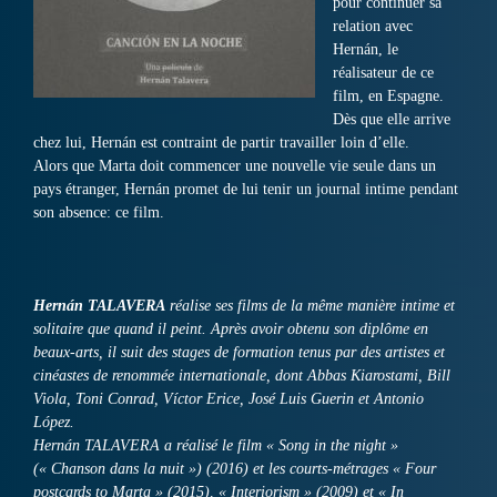
pour continuer sa
relation avec
Hernán, le
réalisateur de ce
film, en Espagne.
Dès que elle arrive
chez lui, Hernán est contraint de partir travailler loin d’elle.
Alors que Marta doit commencer une nouvelle vie seule dans un
pays étranger, Hernán promet de lui tenir un journal intime pendant
son absence: ce film.
Hernán TALAVERA
réalise ses films de la même manière intime et
solitaire que quand il peint. Après avoir obtenu son diplôme en
beaux-arts, il suit des stages de formation tenus par des artistes et
cinéastes de renommée internationale, dont Abbas Kiarostami, Bill
Viola, Toni Conrad, Víctor Erice, José Luis Guerin et Antonio
López.
Hernán TALAVERA a réalisé le film « Song in the night »
(« Chanson dans la nuit ») (2016) et les courts-métrages « Four
postcards to Marta » (2015), « Interiorism » (2009) et « In