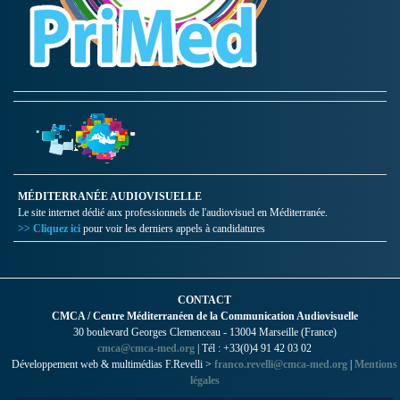
MÉDITERRANÉE AUDIOVISUELLE
Le site internet dédié aux professionnels de l'audiovisuel en Méditerranée.
>> Cliquez ici
pour voir les derniers appels à candidatures
CONTACT
CMCA / Centre Méditerranéen de la Communication Audiovisuelle
30 boulevard Georges Clemenceau - 13004 Marseille (France)
cmca@cmca-med.org
| Tél : +33(0)4 91 42 03 02
Développement web & multimédias F.Revelli >
franco.revelli@cmca-med.org
|
Mentions
légales