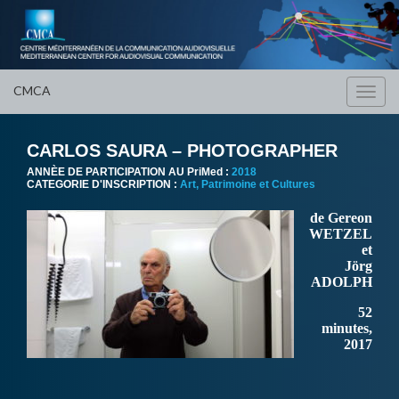
CMCA
Toggl
navig
CARLOS SAURA – PHOTOGRAPHER
ANNÈE DE PARTICIPATION AU PriMed :
2018
CATEGORIE D'INSCRIPTION :
Art, Patrimoine et Cultures
de Gereon
WETZEL
et
Jörg
ADOLPH
52
minutes,
2017