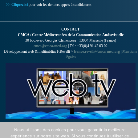
>> Cliquez ici
pour voir les derniers appels à candidatures
CONTACT
CMCA / Centre Méditerranéen de la Communication Audiovisuelle
30 boulevard Georges Clemenceau - 13004 Marseille (France)
cmca@cmca-med.org
| Tél : +33(0)4 91 42 03 02
Développement web & multimédias F.Revelli >
franco.revelli@cmca-med.org
|
Mentions
légales
Nous utilisons des cookies pour vous garantir la meilleure
expérience sur notre site web. Si vous continuez à utiliser ce