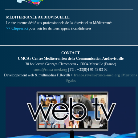
MÉDITERRANÉE AUDIOVISUELLE
Le site internet dédié aux professionnels de l'audiovisuel en Méditerranée.
>> Cliquez ici
pour voir les derniers appels à candidatures
CONTACT
CMCA / Centre Méditerranéen de la Communication Audiovisuelle
30 boulevard Georges Clemenceau - 13004 Marseille (France)
cmca@cmca-med.org
| Tél : +33(0)4 91 42 03 02
Développement web & multimédias F.Revelli >
franco.revelli@cmca-med.org
|
Mentions
légales