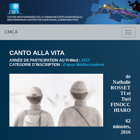
CMCA
Toggl
navig
CANTO ALLA VITA
ANNÈE DE PARTICIPATION AU PriMed :
2017
CATEGORIE D'INSCRIPTION :
Enjeux Méditerranéens
de
Nathalie
ROSSET
TI et
Turi
FINOCC
HIARO
62
minutes,
2016