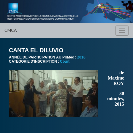
CMCA
Toggl
navig
CANTA EL DILUVIO
ANNÈE DE PARTICIPATION AU PriMed :
2016
CATEGORIE D'INSCRIPTION :
Court
de
Maxime
ROY
30
minutes,
2015