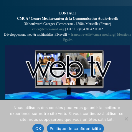
CONTACT
CMCA / Centre Méditerranéen de la Communication Audiovisuelle
30 boulevard Georges Clemenceau - 13004 Marseille (France)
cmca@cmca-med.org
| Tél : +33(0)4 91 42 03 02
Développement web & multimédias F.Revelli >
franco.revelli@cmca-med.org
|
Mentions
légales
Nous utilisons des cookies pour vous garantir la meilleure
expérience sur notre site web. Si vous continuez à utiliser ce
site, nous supposerons que vous en êtes satisfait.
OK
Politique de confidentialité