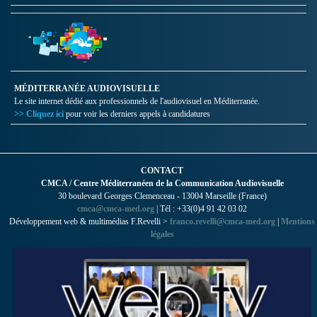
MÉDITERRANÉE AUDIOVISUELLE
Le site internet dédié aux professionnels de l'audiovisuel en Méditerranée.
>> Cliquez ici
pour voir les derniers appels à candidatures
CONTACT
CMCA / Centre Méditerranéen de la Communication Audiovisuelle
30 boulevard Georges Clemenceau - 13004 Marseille (France)
cmca@cmca-med.org
| Tél : +33(0)4 91 42 03 02
Développement web & multimédias F.Revelli >
franco.revelli@cmca-med.org
|
Mentions
légales