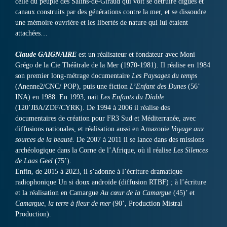
celle du peuple des Salins-de-Giraud qui voit se détruire digues et
canaux construits par des générations contre la mer, et se dissoudre
une mémoire ouvrière et les libertés de nature qui lui étaient
attachées…
Claude GAIGNAIRE
est un réalisateur et fondateur avec Moni
Grégo de la Cie Théâtrale de la Mer (1970-1981). Il réalise en 1984
son premier long-métrage documentaire
Les Paysages du temps
(Anenne2/CNC/ POP), puis une fiction
L’Enfant des Dunes
(56’
INA) en 1988. En 1993, nait
Les Enfants du Diable
(120’JBA/ZDF/CYRK). De 1994 à 2006 il réalise des
documentaires de création pour FR3 Sud et Méditerranée, avec
diffusions nationales, et réalisation aussi en Amazonie
Voyage aux
sources de la beauté.
De 2007 à 2011 il se lance dans des missions
archéologique dans la Corne de l’Afrique, où il réalise
Les Silences
de Laas Geel
(75’).
Enfin, de 2015 à 2023, il s’adonne à l’écriture dramatique
radiophonique Un si doux androïde (diffusion RTBF) ; à l’écriture
et la réalisation en Camargue
Au cœur de la Camargue
(45)’ et
Camargue, la terre à fleur de mer
(90’, Production Mistral
Production).