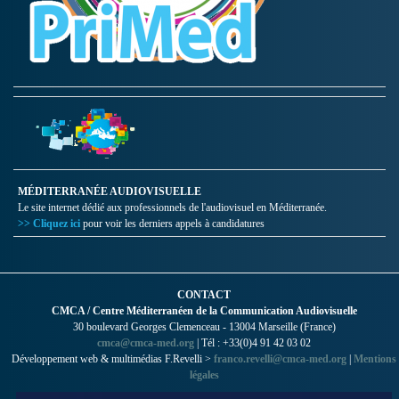
MÉDITERRANÉE AUDIOVISUELLE
Le site internet dédié aux professionnels de l'audiovisuel en Méditerranée.
>> Cliquez ici
pour voir les derniers appels à candidatures
CONTACT
CMCA / Centre Méditerranéen de la Communication Audiovisuelle
30 boulevard Georges Clemenceau - 13004 Marseille (France)
cmca@cmca-med.org
| Tél : +33(0)4 91 42 03 02
Développement web & multimédias F.Revelli >
franco.revelli@cmca-med.org
|
Mentions
légales