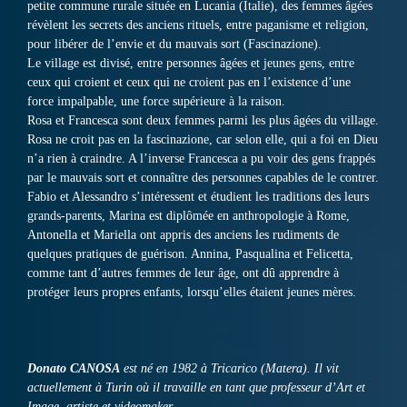
petite commune rurale située en Lucania (Italie), des femmes âgées
révèlent les secrets des anciens rituels, entre paganisme et religion,
pour libérer de l’envie et du mauvais sort (Fascinazione).
Le village est divisé, entre personnes âgées et jeunes gens, entre
ceux qui croient et ceux qui ne croient pas en l’existence d’une
force impalpable, une force supérieure à la raison.
Rosa et Francesca sont deux femmes parmi les plus âgées du village.
Rosa ne croit pas en la fascinazione, car selon elle, qui a foi en Dieu
n’a rien à craindre. A l’inverse Francesca a pu voir des gens frappés
par le mauvais sort et connaître des personnes capables de le contrer.
Fabio et Alessandro s’intéressent et étudient les traditions des leurs
grands-parents, Marina est diplômée en anthropologie à Rome,
Antonella et Mariella ont appris des anciens les rudiments de
quelques pratiques de guérison. Annina, Pasqualina et Felicetta,
comme tant d’autres femmes de leur âge, ont dû apprendre à
protéger leurs propres enfants, lorsqu’elles étaient jeunes mères.
Donato CANOSA
est né en 1982 à Tricarico (Matera). Il vit
actuellement à Turin où il travaille en tant que professeur d’Art et
Image, artiste et videomaker.