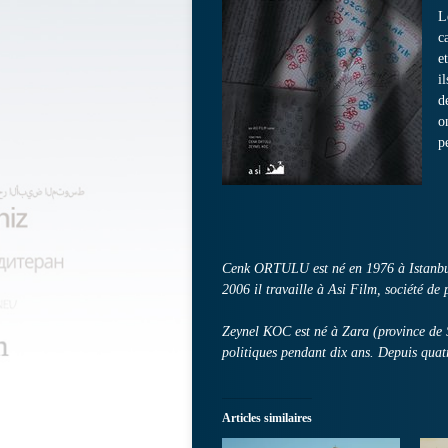
L
c
e
i
d
o
p
Cenk ORTULU est né en 1976 à Istanbul.
2006 il travaille à Asi Film, société d
Zeynel KOC est né à Zara (province de S
politiques pendant dix ans. Depuis quatr
Articles similaires