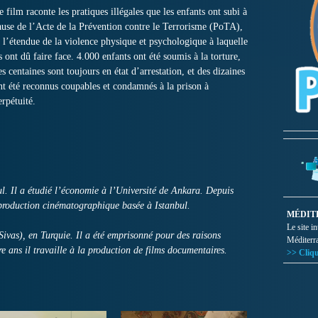
e film raconte les pratiques illégales que les enfants ont subi à
ause de l’Acte de la Prévention contre le Terrorisme (PoTA),
t l’étendue de la violence physique et psychologique à laquelle
ls ont dû faire face. 4.000 enfants ont été soumis à la torture,
es centaines sont toujours en état d’arrestation, et des dizaines
nt été reconnus coupables et condamnés à la prison à
erpétuité.
 Il a étudié l’économie à l’Université de Ankara. Depuis
e production cinématographique basée à Istanbul.
MÉDIT
Le site i
ivas), en Turquie. Il a été emprisonné pour des raisons
Méditerr
e ans il travaille à la production de films documentaires.
>> Cliqu