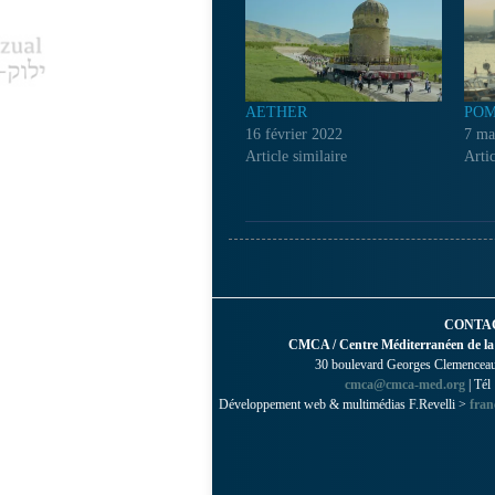
AETHER
POM
16 février 2022
7 ma
Article similaire
Artic
CONTA
CMCA / Centre Méditerranéen de la
30 boulevard Georges Clemenceau 
cmca@cmca-med.org
| Tél
Développement web & multimédias F.Revelli >
fran