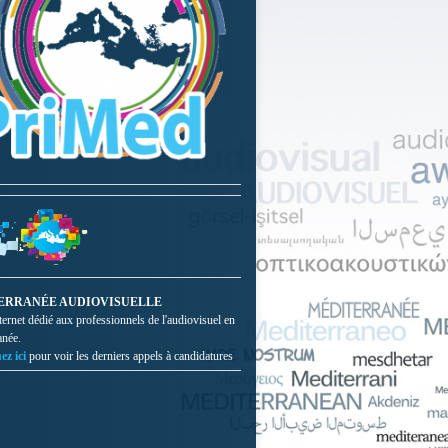
ERRANÉE AUDIOVISUELLE
nternet dédié aux professionnels de l'audiovisuel en
anée.
ez ici
pour voir les derniers appels à candidatures