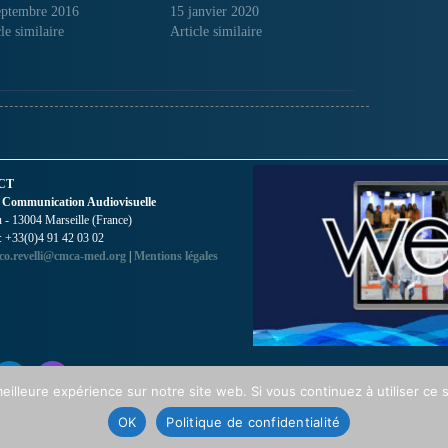
eptembre 2016
15 janvier 2020
le similaire
Article similaire
CT
 Communication Audiovisuelle
- 13004 Marseille (France)
 : +33(0)4 91 42 03 02
co.revelli@cmca-med.org
|
Mentions légales
eilleure expérience sur notre site web. Si vous continuez à utiliser ce
OK
Politique de confidentialité