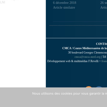
6 décembre 2018
26 s
Article similaire
Artic
CONTA
CMCA / Centre Méditerranéen de la
30 boulevard Georges Clemenceau 
cmca@cmca-med.org
| Tél
Développement web & multimédias F.Revelli >
fran
Nous utilisons des cookies pour vous garantir la m