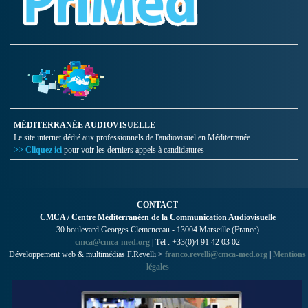
MÉDITERRANÉE AUDIOVISUELLE
Le site internet dédié aux professionnels de l'audiovisuel en Méditerranée.
>> Cliquez ici
pour voir les derniers appels à candidatures
CONTACT
CMCA / Centre Méditerranéen de la Communication Audiovisuelle
30 boulevard Georges Clemenceau - 13004 Marseille (France)
cmca@cmca-med.org
| Tél : +33(0)4 91 42 03 02
Développement web & multimédias F.Revelli >
franco.revelli@cmca-med.org
|
Mentions
légales