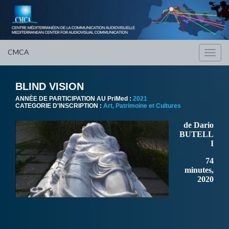
CMCA
Toggl
navig
BLIND VISION
ANNÈE DE PARTICIPATION AU PriMed :
2021
CATEGORIE D'INSCRIPTION :
Art, Patrimoine et Cultures
de Dario
BUTELL
I
74
minutes,
2020