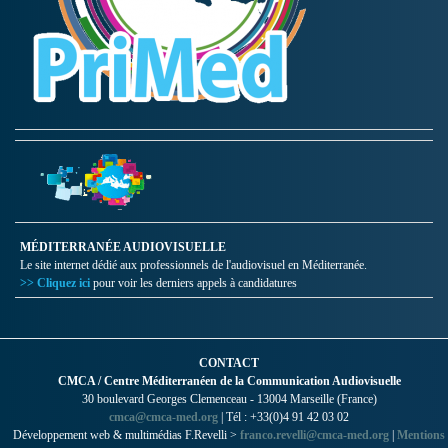
MÉDITERRANÉE AUDIOVISUELLE
Le site internet dédié aux professionnels de l'audiovisuel en Méditerranée.
>> Cliquez ici
pour voir les derniers appels à candidatures
CONTACT
CMCA / Centre Méditerranéen de la Communication Audiovisuelle
30 boulevard Georges Clemenceau - 13004 Marseille (France)
cmca@cmca-med.org
| Tél : +33(0)4 91 42 03 02
Développement web & multimédias F.Revelli >
franco.revelli@cmca-med.org
|
Mentions