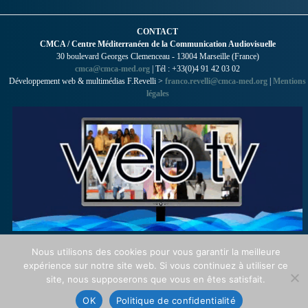
CONTACT
CMCA / Centre Méditerranéen de la Communication Audiovisuelle
30 boulevard Georges Clemenceau - 13004 Marseille (France)
cmca@cmca-med.org
| Tél : +33(0)4 91 42 03 02
Développement web & multimédias F.Revelli >
franco.revelli@cmca-med.org
|
Mentions
légales
Nous utilisons des cookies pour vous garantir la meilleure
expérience sur notre site web. Si vous continuez à utiliser ce
site, nous supposerons que vous en êtes satisfait.
OK
Politique de confidentialité