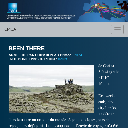
CMCA
Toggl
navig
BEEN THERE
ANNÈE DE PARTICIPATION AU PriMed :
2024
CATEGORIE D'INSCRIPTION :
Court
de
Corina
Schwingrube
r ILIC
10 min
Des week-
ends, des
city breaks,
un détour
dans la nature ou un tour du monde. A peine quelques jours de
repos, tu es déjà parti. Jamais auparavant l’envie de voyager n’a été