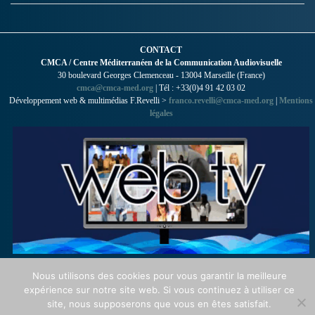
CONTACT
CMCA / Centre Méditerranéen de la Communication Audiovisuelle
30 boulevard Georges Clemenceau - 13004 Marseille (France)
cmca@cmca-med.org
| Tél : +33(0)4 91 42 03 02
Développement web & multimédias F.Revelli >
franco.revelli@cmca-med.org
|
Mentions
légales
Nous utilisons des cookies pour vous garantir la meilleure
expérience sur notre site web. Si vous continuez à utiliser ce
site, nous supposerons que vous en êtes satisfait.