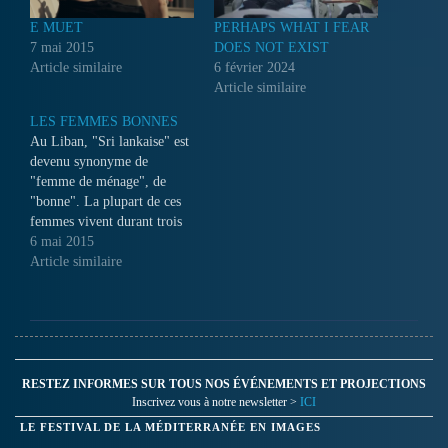
E MUET
PERHAPS WHAT I FEAR
7 mai 2015
DOES NOT EXIST
Article similaire
6 février 2024
Article similaire
LES FEMMES BONNES
Au Liban, "Sri lankaise" est
devenu synonyme de
"femme de ménage", de
"bonne". La plupart de ces
femmes vivent durant trois
ans chez des familles qui les
6 mai 2015
emploient. Doulika Perrera a
Article similaire
vécu six ans au sein de ma
famille. Il s'agit de son récit,
des allées et venues entre
le…
RESTEZ INFORMES SUR TOUS NOS ÉVÉNEMENTS ET PROJECTIONS
Inscrivez vous à notre newsletter >
ICI
LE FESTIVAL DE LA MÉDITERRANÉE EN IMAGES