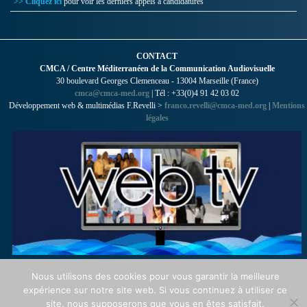
>> Cliquez ici
pour voir les derniers appels à candidatures
CONTACT
CMCA / Centre Méditerranéen de la Communication Audiovisuelle
30 boulevard Georges Clemenceau - 13004 Marseille (France)
cmca@cmca-med.org
| Tél : +33(0)4 91 42 03 02
Développement web & multimédias F.Revelli >
franco.revelli@cmca-med.org
|
Mentions
légales
Nous utilisons des cookies pour vous garantir la meilleure
expérience sur notre site web. Si vous continuez à utiliser ce
site, nous supposerons que vous en êtes satisfait.