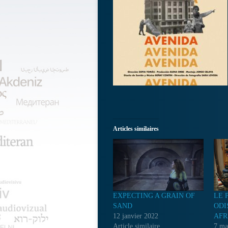
Articles similaires
EXPECTING A GRAIN OF
LE 
SAND
ODI
12 janvier 2022
AFR
Article similaire
7 ma