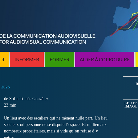
ed
INFORMER
FORMER
AIDER À COPRODUIRE
R
:
2025
de Sofía Tomàs González
LE FE
23 min
IMAGE
Un lieu avec des escaliers qui ne mènent nulle part.
Un lieu
spacieux où personne ne se dispute l’espace.
Et un lieu aux
nombreux propriétaires, mais si vide qu’on refuse d’y
entrer.