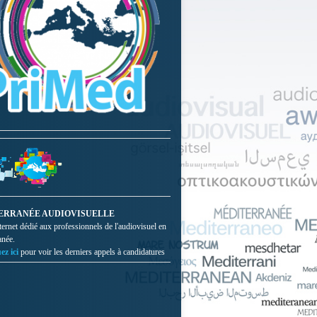
ERRANÉE AUDIOVISUELLE
nternet dédié aux professionnels de l'audiovisuel en
anée.
ez ici
pour voir les derniers appels à candidatures