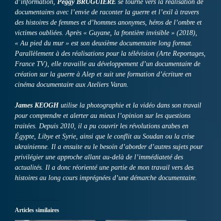
d’information,
Peggy BRUGUIÈRE
se tourne vers la réalisation de
documentaires avec l’envie de raconter la guerre et l’exil à travers
des histoires de femmes et d’hommes anonymes, héros de l’ombre et
victimes oubliées. Après « Guyane, la frontière invisible » (2018),
« Au pied du mur » est son deuxième documentaire long format.
Parallèlement à des réalisations pour la télévision (Arte Reportages,
France TV), elle travaille au développement d’un documentaire de
création sur la guerre à Alep et suit une formation d’écriture en
cinéma documentaire aux Ateliers Varan.
James KEOGH
utilise la photographie et la vidéo dans son travail
pour comprendre et alerter au mieux l’opinion sur les questions
traitées. Depuis 2010, il a pu couvrir les révolutions arabes en
Égypte, Libye et Syrie, ainsi que le conflit au Soudan ou la crise
ukrainienne. Il a ensuite eu le besoin d’aborder d’autres sujets pour
privilégier une approche allant au-delà de l’immédiateté des
actualités. Il a donc réorienté une partie de mon travail vers des
histoires au long cours imprégnées d’une démarche documentaire.
Articles similaires