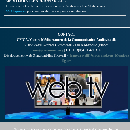
MÉDITERRANÉE AUDIOVISUELLE
Le site internet dédié aux professionnels de l'audiovisuel en Méditerranée.
>> Cliquez ici
pour voir les derniers appels à candidatures
CONTACT
CMCA / Centre Méditerranéen de la Communication Audiovisuelle
30 boulevard Georges Clemenceau - 13004 Marseille (France)
cmca@cmca-med.org
| Tél : +33(0)4 91 42 03 02
Développement web & multimédias F.Revelli >
franco.revelli@cmca-med.org
|
Mentions
légales
Nous utilisons des cookies pour vous garantir la meilleure