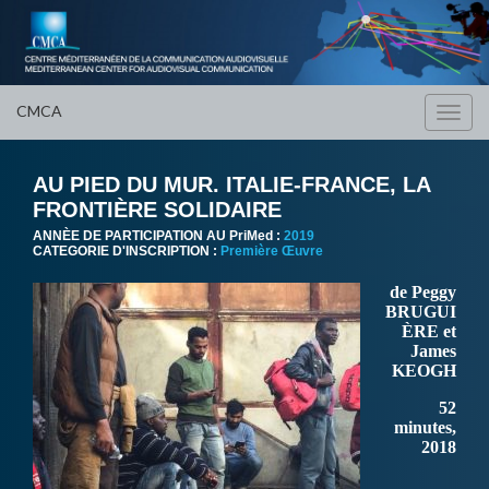
CMCA
Toggl
navig
AU PIED DU MUR. ITALIE-FRANCE, LA
FRONTIÈRE SOLIDAIRE
ANNÈE DE PARTICIPATION AU PriMed :
2019
CATEGORIE D'INSCRIPTION :
Première Œuvre
de Peggy
BRUGUI
ÈRE et
James
KEOGH
52
minutes,
2018