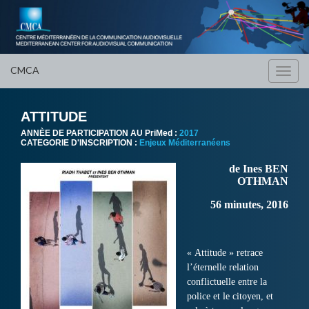
CMCA
Toggl
navig
ATTITUDE
ANNÈE DE PARTICIPATION AU PriMed :
2017
CATEGORIE D'INSCRIPTION :
Enjeux Méditerranéens
de Ines BEN
OTHMAN
56 minutes, 2016
« Attitude » retrace
l’éternelle relation
conflictuelle entre la
police et le citoyen, et